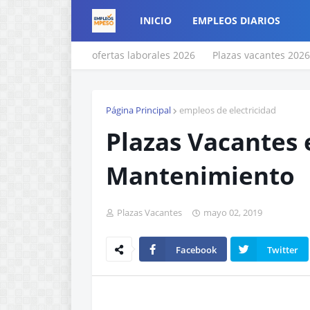
INICIO
EMPLEOS DIARIOS
ofertas laborales 2026
Plazas vacantes 2026
Página Principal
empleos de electricidad
Plazas Vacantes 
Mantenimiento
Plazas Vacantes
mayo 02, 2019
Facebook
Twitter