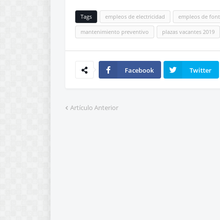
Tags
empleos de electricidad
empleos de font
mantenimiento preventivo
plazas vacantes 2019
Facebook
Twitter
Artículo Anterior