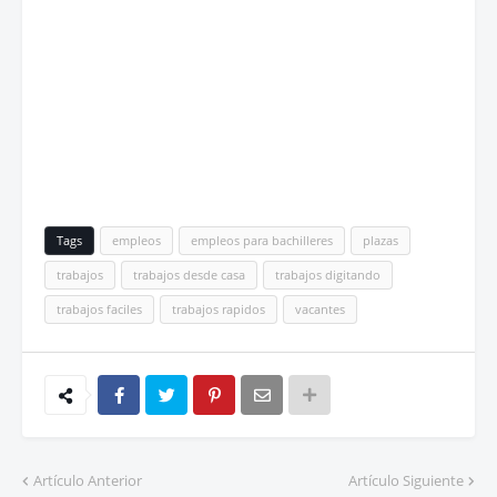
Tags
empleos
empleos para bachilleres
plazas
trabajos
trabajos desde casa
trabajos digitando
trabajos faciles
trabajos rapidos
vacantes
Artículo Anterior
Artículo Siguiente