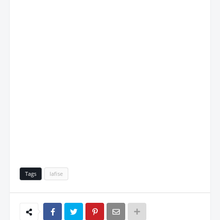
Tags
lafise