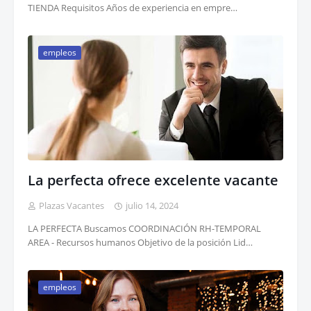
TIENDA Requisitos Años de experiencia en empre…
empleos
La perfecta ofrece excelente vacante
Plazas Vacantes
julio 14, 2024
LA PERFECTA Buscamos COORDINACIÓN RH-TEMPORAL
AREA - Recursos humanos Objetivo de la posición Lid…
empleos