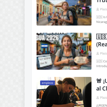
Tru
Plaz
🇺🇸 Is
Nicara
🇺🇸
(Re
Plaz
🇺🇸 Co
Introdu
🚨 ¡
empleos
al C
Plaz
¡URGENT