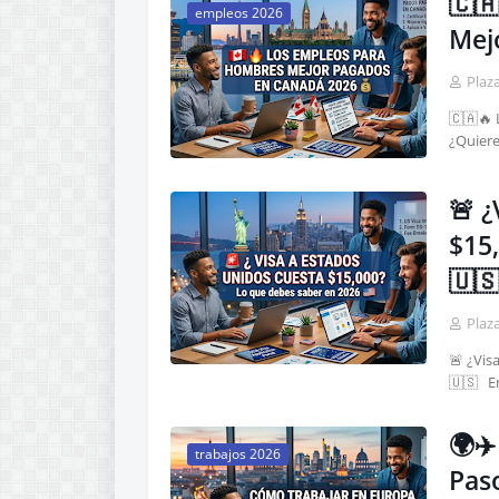
🇨
empleos 2026
Mej
Plaz
🇨🇦🔥
¿Quiere
🚨 ¿
$15
🇺
Plaz
🚨 ¿Vis
🇺🇸 En
🌍✈
trabajos 2026
Pas