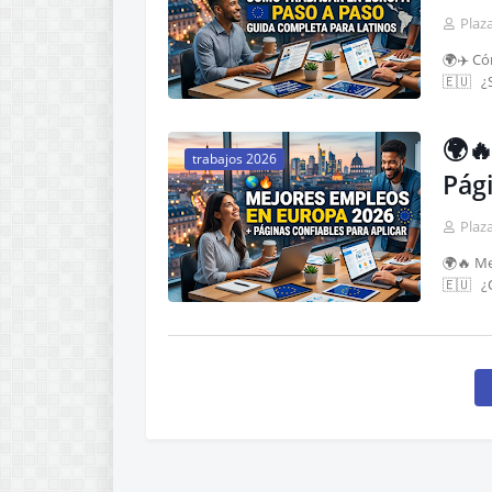
Plaz
🌍✈️ Có
🇪🇺 ¿
🌍
trabajos 2026
Pági
Plaz
🌍🔥 Me
🇪🇺 ¿Q