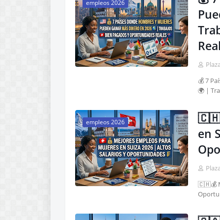
empleos 2026
Pue
Tra
Rea
Plaz
💰 7 P
🌍 | Tr
🇨
empleos 2026
en S
Opo
Plaz
🇨🇭💰 
Oportu