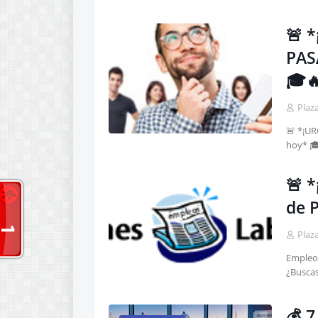
🚨 
PAS
🎓
Plaz
🚨 *¡UR
hoy* 🎓
🚨 
de P
Plaz
Empleo 
¿Busca
💰 