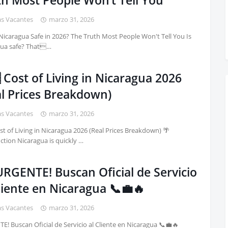
th Most People Won’t Tell You
as Vacantes
marzo 31, 2026
 Nicaragua Safe in 2026? The Truth Most People Won't Tell You Is
gua safe? That…
 Cost of Living in Nicaragua 2026
al Prices Breakdown)
as Vacantes
marzo 31, 2026
st of Living in Nicaragua 2026 (Real Prices Breakdown) 🌴
ction Nicaragua is quickly …
URGENTE! Buscan Oficial de Servicio
liente en Nicaragua 📞💼🔥
as Vacantes
marzo 31, 2026
E! Buscan Oficial de Servicio al Cliente en Nicaragua 📞💼🔥