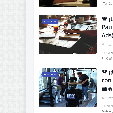
¿Tenés 
🚨 
empleos
Paut
Ads)
Plaz
¡URGENT
Ads) 💻
🚨 
empleos
con
💼
Plaz
¡URGEN
🏍️💼🔥