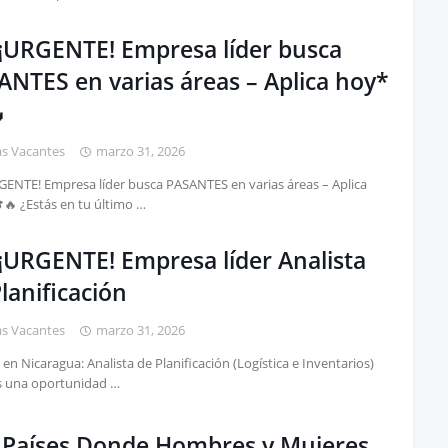
*¡URGENTE! Empresa líder busca
ANTES en varias áreas – Aplica hoy*

as Vacantes
marzo 31, 2026
GENTE! Empresa líder busca PASANTES en varias áreas – Aplica
🔥 ¿Estás en tu último …
*¡URGENTE! Empresa líder Analista
lanificación
as Vacantes
marzo 31, 2026
en Nicaragua: Analista de Planificación (Logística e Inventarios)
s una oportunidad …
7 Países Donde Hombres y Mujeres