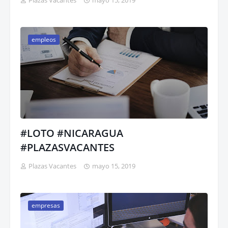
Plazas Vacantes
mayo 15, 2019
empleos
#LOTO #NICARAGUA
#PLAZASVACANTES
Plazas Vacantes
mayo 15, 2019
empresas